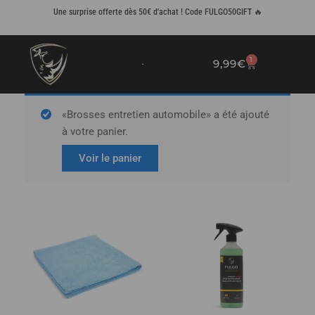
Aller
Une surprise offerte dès 50€ d'achat ! Code FULGO50GIFT 🔥
au
contenu
1
9,99
€
PANIER
«Brosses entretien automobile» a été ajouté
à votre panier.
Voir le panier
Plage
Ce
de
produit
prix :
a
7,90€
plusieurs
à
variations.
30,00€
Les
options