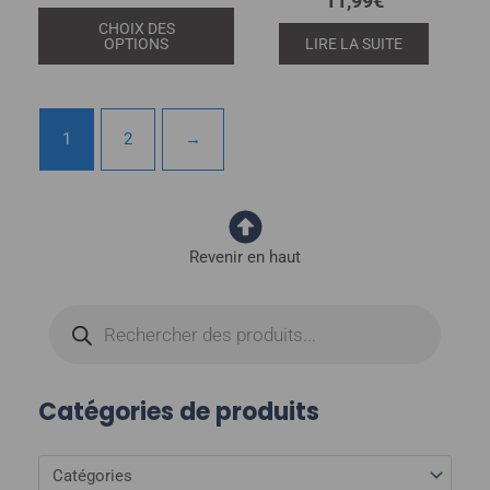
11,99
€
Note
du
sur 5
5.00
CHOIX DES
sur 5
produit
OPTIONS
LIRE LA SUITE
1
2
→
Revenir en haut
Recherche
de
produits
Catégories de produits
Catégories