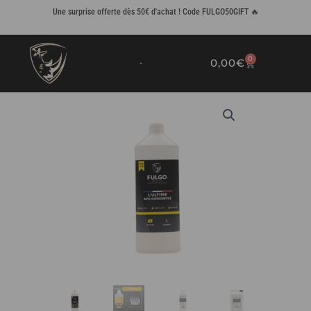
Aller
Une surprise offerte dès 50€ d'achat ! Code FULGO50GIFT 🔥
au
contenu
0
0,00
€
PANIER