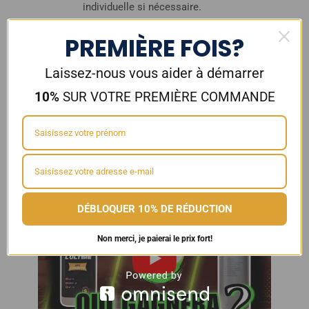
individuelle si nécessaire.
PREMIÈRE FOIS?
« L’ULTIME » est l’APC concentré par excellence
pour tous ceux qui recherchent une solution
Laissez-nous vous aider à démarrer
universelle efficace et économique pour l’entretien
de leur véhicule.
10%
SUR VOTRE PREMIÈRE COMMANDE
🔥
Découvrez le duel de titan, Ultime vs Green
star 🔥
DÉBLOQUER 10% DE RÉDUCTION
Non merci, je paierai le prix fort!