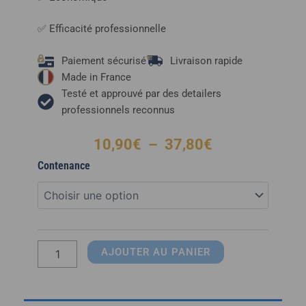
✅ Efficacité professionnelle
Paiement sécurisé
Livraison rapide
Made in France
Testé et approuvé par des detailers
professionnels reconnus
Plage
10,90
€
–
37,80
€
de
quantité
Contenance
prix :
de
10,90€
L'ULTIME
à
-
37,80€
APC
Concentré
AJOUTER AU PANIER
à
diluer