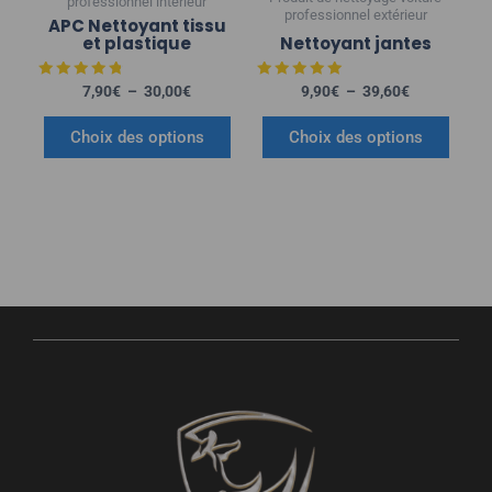
professionnel intérieur
choisies
choisies
professionnel extérieur
APC Nettoyant tissu
sur
sur
et plastique
Nettoyant jantes
la
la
Note
Note
7,90
€
–
30,00
€
9,90
€
–
39,60
€
page
page
4.75
5.00
sur 5
sur 5
du
du
Choix des options
Choix des options
produit
produit