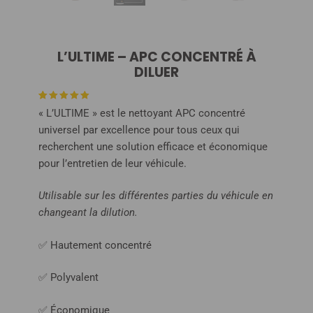
L’ULTIME – APC CONCENTRÉ À
DILUER
Noté
3
5.00
« L’ULTIME » est le nettoyant APC concentré
sur 5
basé sur
universel par excellence pour tous ceux qui
notations
client
recherchent une solution efficace et économique
pour l’entretien de leur véhicule.
Utilisable sur les différentes parties du véhicule en
changeant la dilution.
✅ Hautement concentré
✅ Polyvalent
✅ Économique