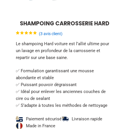
SHAMPOING CARROSSERIE HARD
(
3
avis client)
Noté
3
5.00
sur 5
Le shampoing Hard voiture est l’allié ultime pour
basé sur
notations
un lavage en profondeur de la carrosserie et
client
repartir sur une base saine.
✅ Formulation garantissant une mousse
abondante et stable
✅ Puissant pouvoir dégraissant
✅ Idéal pour enlever les anciennes couches de
cire ou de sealant
✅ S’adapte à toutes les méthodes de nettoyage
Paiement sécurisé
Livraison rapide
Made in France