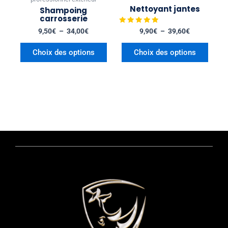
choisies
choisies
Nettoyant jantes
Shampoing
sur
sur
carrosserie
la
la
Note
9,50
€
–
34,00
€
9,90
€
–
39,60
€
5.00
page
page
sur 5
du
du
Choix des options
Choix des options
produit
produit