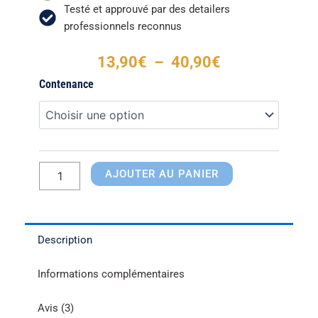
Testé et approuvé par des detailers
professionnels reconnus
Plage
13,90
€
–
40,90
€
de
quantité
Contenance
prix :
de
13,90€
Shampoing
à
carrosserie
40,90€
hard
AJOUTER AU PANIER
Description
Informations complémentaires
Avis (3)