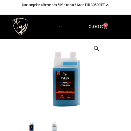
Aller
Une surprise offerte dès 50€ d'achat ! Code FULGO50GIFT 🔥
au
contenu
0
0,00
€
PANIER