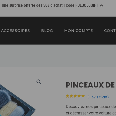
Une surprise offerte dès 50€ d'achat ! Code FULGO50GIFT 🔥
ACCESSOIRES
BLOG
MON COMPTE
CONT
PINCEAUX DE
(
1
avis client)
Noté
1
5.00
sur 5
Découvrez nos pinceaux de d
basé sur
notation
et décrasser votre voiture 
client