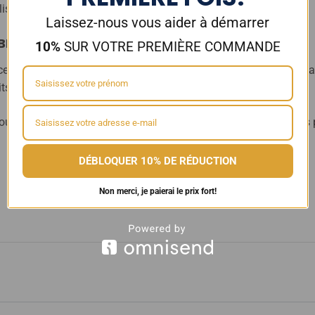
isation.
Laissez-nous vous aider à démarrer
BLE PRATIQUE POUR LES ZONES INACCESSIBLES
10%
SUR VOTRE PREMIÈRE COMMANDE
nce de nettoyage, ce pack de pinceaux de detailing comprend ég
ts biseautés et les zones difficiles d’accès.
u un passionné soucieux de l’apparence de votre véhicule, ces p
DÉBLOQUER 10% DE RÉDUCTION
Non merci, je paierai le prix fort!