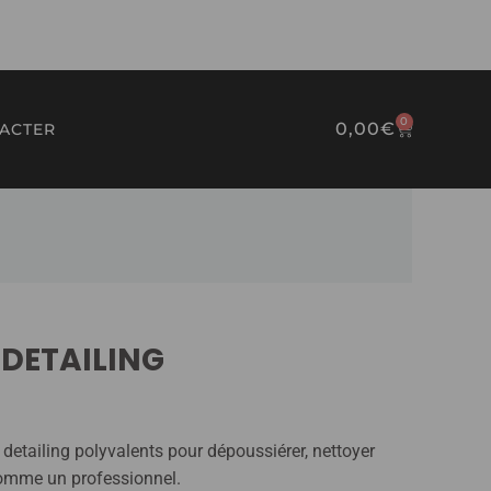
0
0,00
€
ACTER
PANIER
 DETAILING
etailing polyvalents pour dépoussiérer, nettoyer
comme un professionnel.