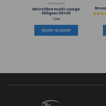
Accessoires
Bross
Microfibre multi-usage
350gsm 30×30
Note
1,90
€
4.50
sur 
Ajouter au panier