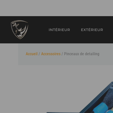
Aller
au
contenu
INTÉRIEUR
EXTÉRIEUR
Accueil
/
Accessoires
/ Pinceaux de detailing