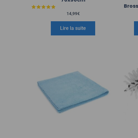
Bross
Note
14,99
€
5.00
sur 5
Lire la suite