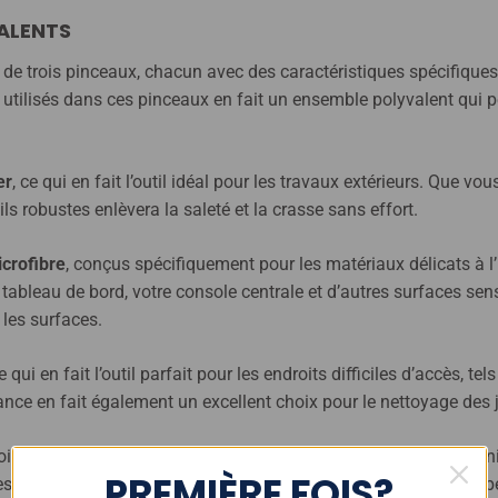
VALENTS
de trois pinceaux, chacun avec des caractéristiques spécifiques
 utilisés dans ces pinceaux en fait un ensemble polyvalent qui peu
er
, ce qui en fait l’outil idéal pour les travaux extérieurs. Que v
s robustes enlèvera la saleté et la crasse sans effort.
icrofibre
, conçus spécifiquement pour les matériaux délicats à l’
re tableau de bord, votre console centrale et d’autres surfaces se
 les surfaces.
ce qui en fait l’outil parfait pour les endroits difficiles d’accès, t
nce en fait également un excellent choix pour le nettoyage des j
née en plastique solide et une fixation des poils sans métal ni b
PREMIÈRE FOIS?
s, sans craindre de les endommager. Chaque pinceau est équipé d