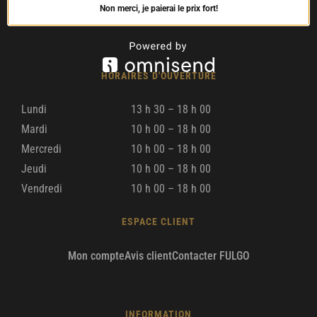
Non merci, je paierai le prix fort!
HORAIRES D'OUVERTURE
Lundi
13 h 30 – 18 h 00
Mardi
10 h 00 – 18 h 00
Mercredi
10 h 00 – 18 h 00
Jeudi
10 h 00 – 18 h 00
Vendredi
10 h 00 – 18 h 00
ESPACE CLIENT
Mon compte
Avis client
Contacter FULGO
INFORMATION